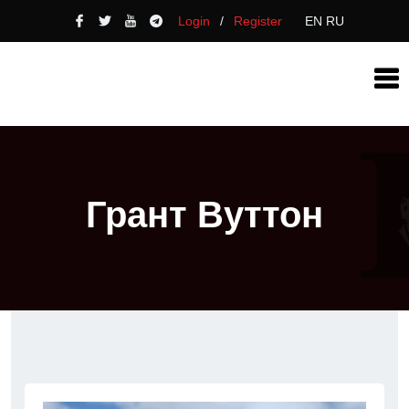
Login
/
Register
EN
RU
Грант Вуттон