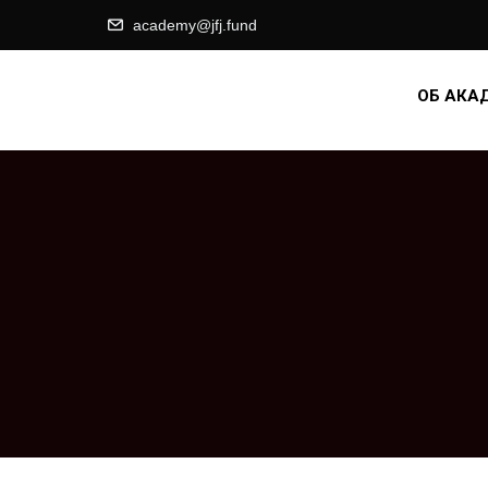
academy@jfj.fund
ОБ АКА