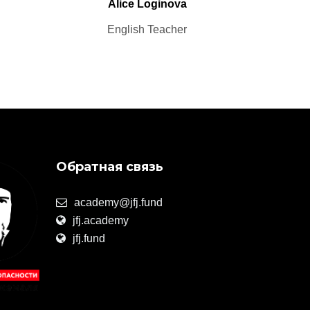
Alice Loginova
English Teacher
Обратная связь
academy@jfj.fund
jfj.academy
jfj.fund